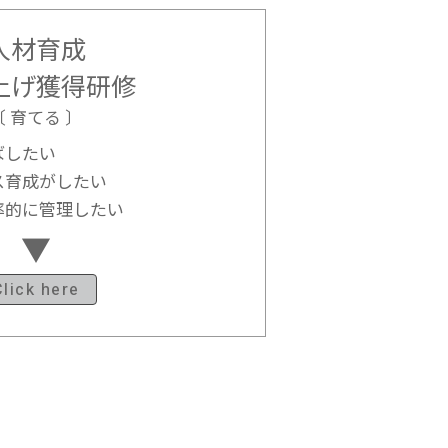
人材育成
上げ獲得研修
〔 育てる 〕
ばしたい
ス育成がしたい
率的に管理したい
Click here