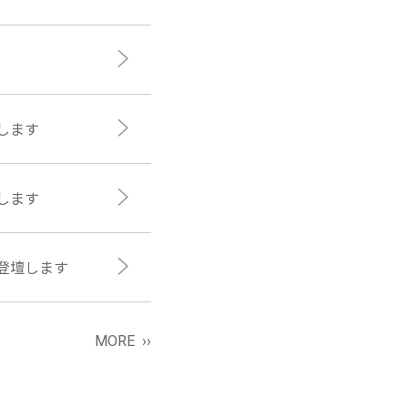
します
します
登壇します
MORE ››