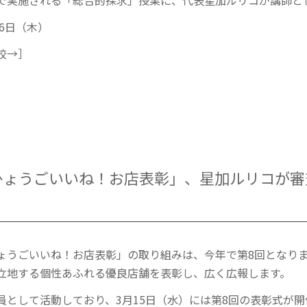
で実施される「総合的探求」授業に、代表星加ルリコが講師と
16日（木）
校→］
「ひょうごいいね！お店表彰」、星加ルリコが
ょうごいいね！お店表彰」の取り組みは、今年で第8回となり
立地する個性あふれる優良店舗を表彰し、広く広報します。
員として活動しており、3月15日（水）には第8回の表彰式が開