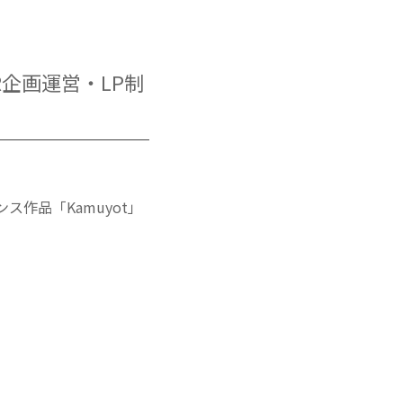
R企画運営・LP制
作品「Kamuyot」